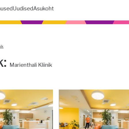
nused
Uudised
Asukoht
nik
k:
Marienthali Kliinik