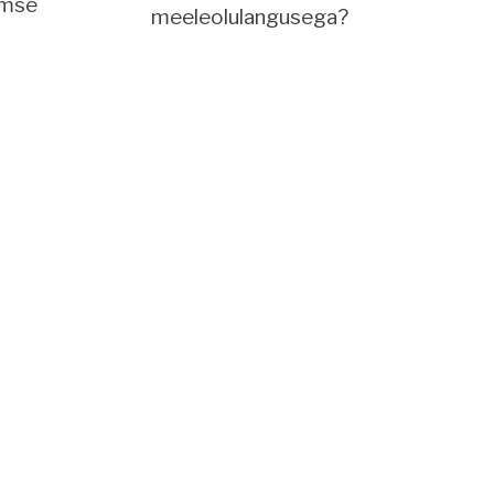
imse
meeleolulangusega?