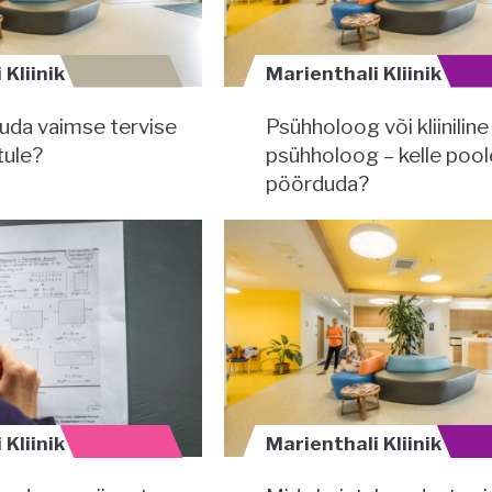
Kliinik
Marienthali Kliinik
duda vaimse tervise
Psühholoog või kliiniline
tule?
psühholoog – kelle pool
pöörduda?
Kliinik
Marienthali Kliinik