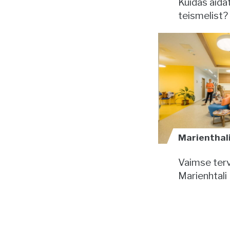
Kuidas aida
teismelist? 
Marienthali 
Vaimse terv
Marienhtali 