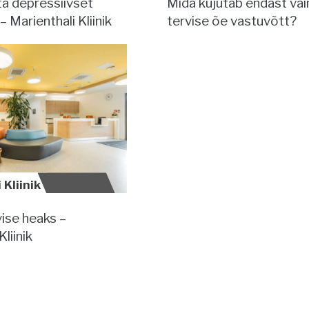
ta depressiivset
Mida kujutab endast va
– Marienthali Kliinik
tervise õe vastuvõtt?
Kliinik
ise heaks –
Kliinik