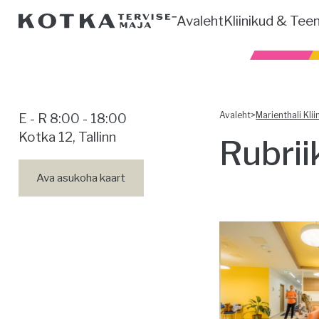
Avaleht
Kliinikud & Tee
Avaleht
>
Marienthali Klii
E - R 8:00 - 18:00
Kotka 12, Tallinn
Rubrii
Ava asukoha kaart