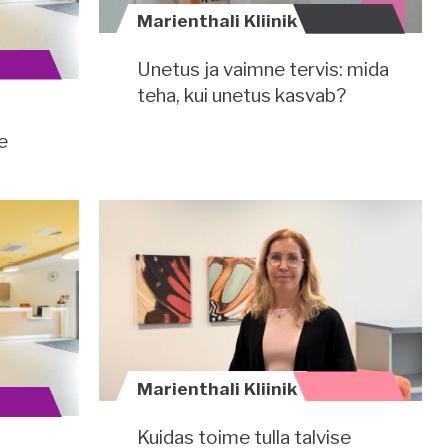
Marienthali Kliinik
Unetus ja vaimne tervis: mida
teha, kui unetus kasvab?
e
Marienthali Kliinik
Kuidas toime tulla talvise