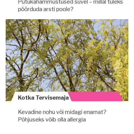
Putukahammustused suvel – millal tuleks
pöörduda arsti poole?
Kotka Tervisemaja
Kevadine nohu või midagi enamat?
Põhjuseks võib olla allergia