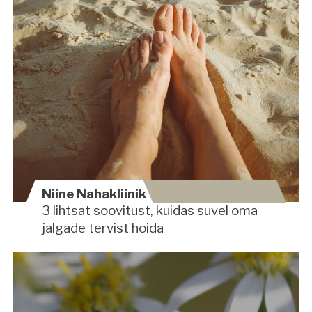
Niine Nahakliinik
3 lihtsat soovitust, kuidas suvel oma
jalgade tervist hoida