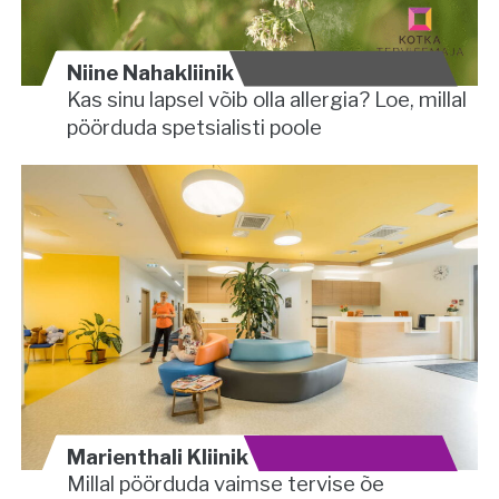
Niine Nahakliinik
Kas sinu lapsel võib olla allergia? Loe, millal
pöörduda spetsialisti poole
Marienthali Kliinik
Millal pöörduda vaimse tervise õe