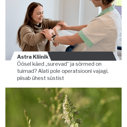
Astra Kliinik
Öösel käed „surevad“ ja sõrmed on
tuimad? Alati pole operatsiooni vajagi,
piisab ühest süstist