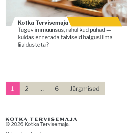
Kotka Tervisemaja
Tugev immuunsus, rahulikud pühad —
kuidas ennetada talviseid haigusi ilma
liialdusteta?
P
o
1
2
…
6
Järgmised
s
t
s
© 2026 Kotka Tervisemaja.
p