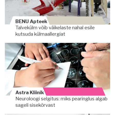
BENU Apteek
Talvekülm võib väikelaste nahal esile
kutsuda külmaallergiat
Astra Kliinik
Neuroloogi selgitus: miks pearinglus algab
sageli sisekõrvast