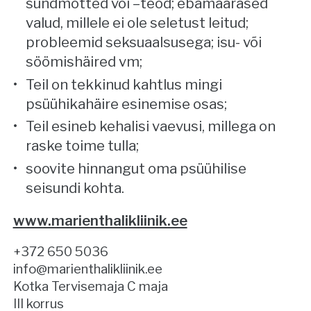
sundmõtted või –teod; ebamäärased
valud, millele ei ole seletust leitud;
probleemid seksuaalsusega; isu- või
söömishäired vm;
Teil on tekkinud kahtlus mingi
psüühikahäire esinemise osas;
Teil esineb kehalisi vaevusi, millega on
raske toime tulla;
soovite hinnangut oma psüühilise
seisundi kohta.
www.marienthalikliinik.ee
+372 650 5036
info@marienthalikliinik.ee
Kotka Tervisemaja C maja
III korrus