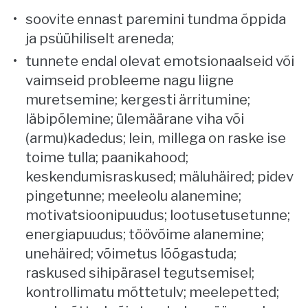
soovite ennast paremini tundma õppida
ja psüühiliselt areneda;
tunnete endal olevat emotsionaalseid või
vaimseid probleeme nagu liigne
muretsemine; kergesti ärritumine;
läbipõlemine; ülemäärane viha või
(armu)kadedus; lein, millega on raske ise
toime tulla; paanikahood;
keskendumisraskused; mäluhäired; pidev
pingetunne; meeleolu alanemine;
motivatsioonipuudus; lootusetusetunne;
energiapuudus; töövõime alanemine;
unehäired; võimetus lõõgastuda;
raskused sihipärasel tegutsemisel;
kontrollimatu mõttetulv; meelepetted;