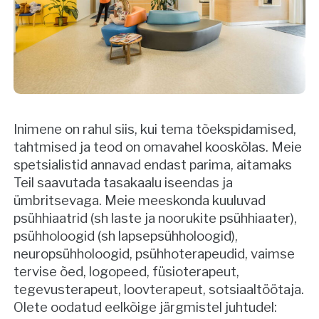
Inimene on rahul siis, kui tema tõekspidamised,
tahtmised ja teod on omavahel kooskõlas. Meie
spetsialistid annavad endast parima, aitamaks
Teil saavutada tasakaalu iseendas ja
ümbritsevaga. Meie meeskonda kuuluvad
psühhiaatrid (sh laste ja noorukite psühhiaater),
psühholoogid (sh lapsepsühholoogid),
neuropsühholoogid, psühhoterapeudid, vaimse
tervise õed, logopeed, füsioterapeut,
tegevusterapeut, loovterapeut, sotsiaaltöötaja.
Olete oodatud eelkõige järgmistel juhtudel: