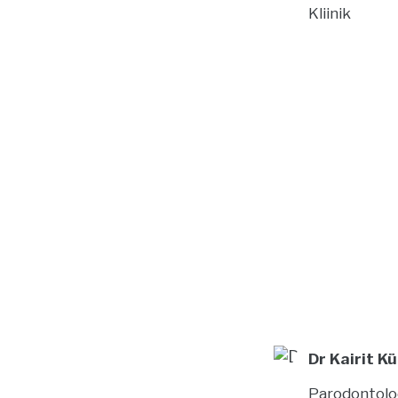
Kliinik
Dr Kairit 
Parodontolo