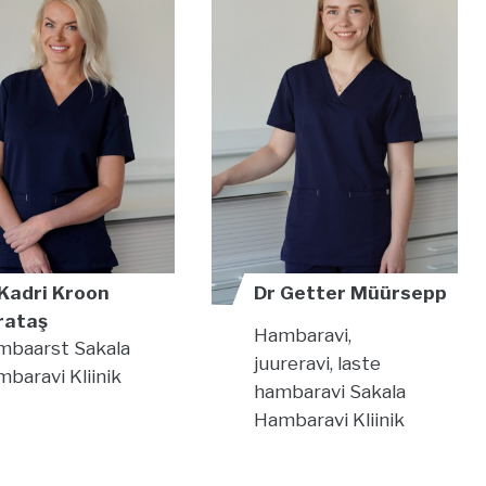
 Kadri Kroon
Dr Getter Müürsepp
rataş
Hambaravi,
mbaarst
Sakala
juureravi, laste
baravi Kliinik
hambaravi
Sakala
Hambaravi Kliinik