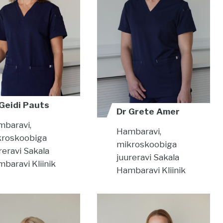
 Geidi Pauts
Dr Grete Amer
baravi,
Hambaravi,
kroskoobiga
mikroskoobiga
reravi
Sakala
juureravi
Sakala
baravi Kliinik
Hambaravi Kliinik