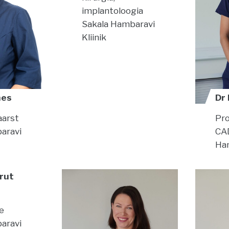
implantoloogia
Sakala Hambaravi
Kliinik
Dr
nes
Pro
arst
CA
aravi
Ham
krut
ne
aravi