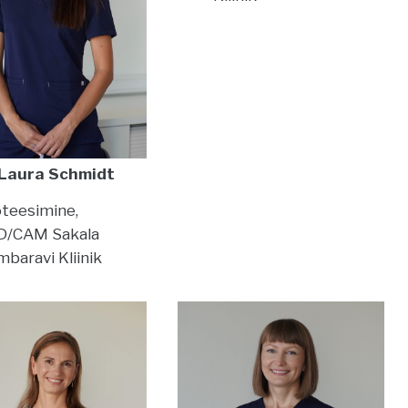
 Laura Schmidt
teesimine,
D/CAM
Sakala
baravi Kliinik