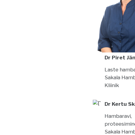
Dr Piret Jä
Laste hamba
Sakala Hamb
Kliinik
Dr Kertu S
Hambaravi,
proteesimi
Sakala Hamb