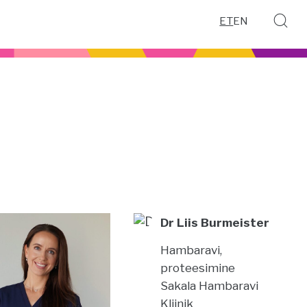
ET
EN
Dr Liis Burmeister
Hambaravi,
proteesimine
Sakala Hambaravi
Kliinik