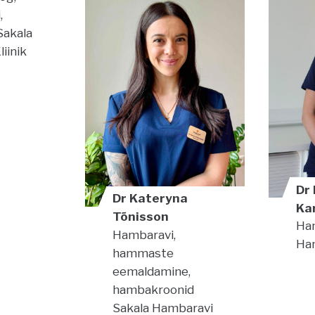
,
Sakala
iinik
Dr
Dr Kateryna
Ka
Tõnisson
Ha
Hambaravi,
Ham
hammaste
eemaldamine,
hambakroonid
Sakala Hambaravi