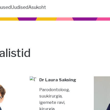
nused
Uudised
Asukoht
alistid
Dr Laura Saksing
Parodontoloog,
suukirurgia,
igemete ravi,
kirurgia,