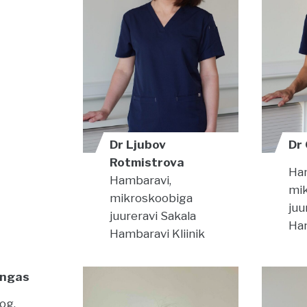
Dr Ljubov
Dr
Rotmistrova
Ham
Hambaravi,
mi
mikroskoobiga
juu
juureravi
Sakala
Ham
Hambaravi Kliinik
Küngas
og,