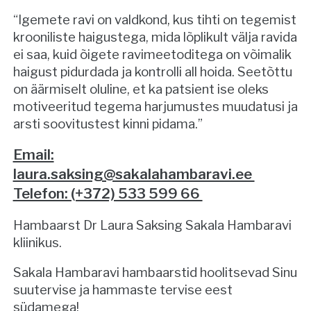
“Igemete ravi on valdkond, kus tihti on tegemist
krooniliste haigustega, mida lõplikult välja ravida
ei saa, kuid õigete ravimeetoditega on võimalik
haigust pidurdada ja kontrolli all hoida. Seetõttu
on äärmiselt oluline, et ka patsient ise oleks
motiveeritud tegema harjumustes muudatusi ja
arsti soovitustest kinni pidama.”
Email:
laura.saksing@sakalahambaravi.ee
Telefon: (+372) 533 599 66
Hambaarst Dr Laura Saksing Sakala Hambaravi
kliinikus.
Sakala Hambaravi hambaarstid hoolitsevad Sinu
suutervise ja hammaste tervise eest
südamega!