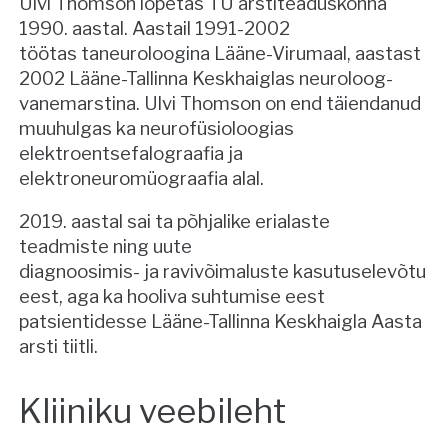
Ulvi Thomson lõpetas TÜ arstiteaduskonna
1990. aastal. Aastail 1991-2002
töötas taneuroloogina Lääne-Virumaal, aastast
2002 Lääne-Tallinna Keskhaiglas neuroloog-
vanemarstina. Ulvi Thomson on end täiendanud
muuhulgas ka neurofüsioloogias
elektroentsefalograafia ja
elektroneuromüograafia alal.
2019. aastal sai ta põhjalike erialaste
teadmiste ning uute
diagnoosimis- ja ravivõimaluste kasutuselevõtu
eest, aga ka hooliva suhtumise eest
patsientidesse Lääne-Tallinna Keskhaigla Aasta
arsti tiitli.
Kliiniku veebileht