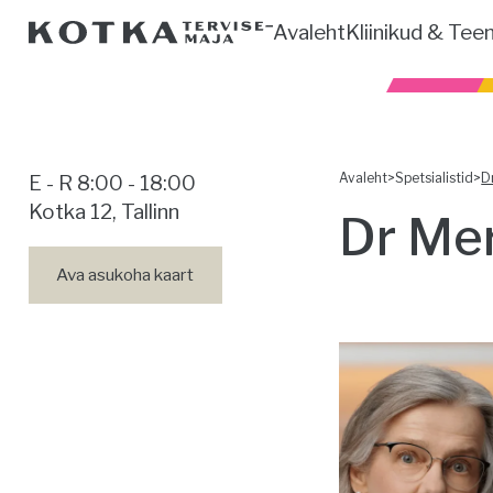
Avaleht
Kliinikud & Tee
Avaleht
>
Spetsialistid
>
D
E - R 8:00 - 18:00
Kotka 12, Tallinn
Dr Mer
Ava asukoha kaart