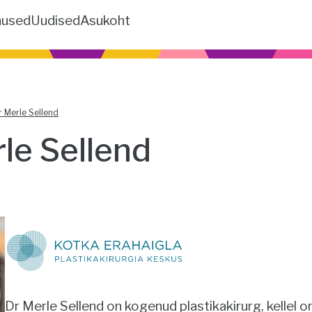
nused
Uudised
Asukoht
r Merle Sellend
le Sellend
Dr Merle Sellend on kogenud plastikakirurg, kellel on