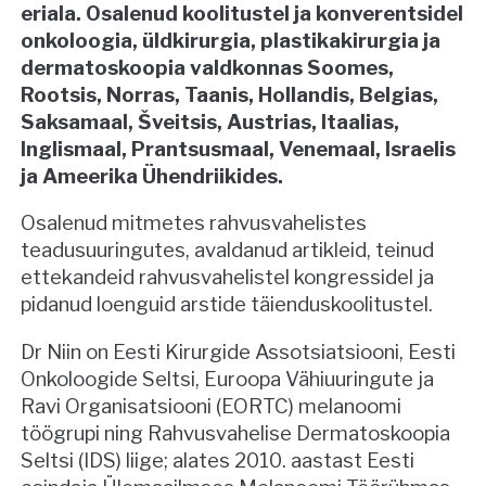
eriala. Osalenud koolitustel ja konverentsidel
onkoloogia, üldkirurgia, plastikakirurgia ja
dermatoskoopia valdkonnas Soomes,
Rootsis, Norras, Taanis, Hollandis, Belgias,
Saksamaal, Šveitsis, Austrias, Itaalias,
Inglismaal, Prantsusmaal, Venemaal, Israelis
ja Ameerika Ühendriikides.
Osalenud mitmetes rahvusvahelistes
teadusuuringutes, avaldanud artikleid, teinud
ettekandeid rahvusvahelistel kongressidel ja
pidanud loenguid arstide täienduskoolitustel.
Dr Niin on Eesti Kirurgide Assotsiatsiooni, Eesti
Onkoloogide Seltsi, Euroopa Vähiuuringute ja
Ravi Organisatsiooni (EORTC) melanoomi
töögrupi ning Rahvusvahelise Dermatoskoopia
Seltsi (IDS) liige; alates 2010. aastast Eesti