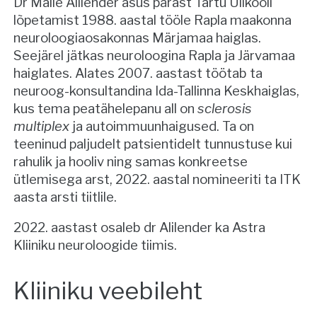
Dr Malle Alilender asus pärast Tartu Ülikooli
lõpetamist 1988. aastal tööle Rapla maakonna
neuroloogiaosakonnas Märjamaa haiglas.
Seejärel jätkas neuroloogina Rapla ja Järvamaa
haiglates. Alates 2007. aastast töötab ta
neuroog-konsultandina Ida-Tallinna Keskhaiglas,
kus tema peatähelepanu all on
sclerosis
multiplex
ja autoimmuunhaigused. Ta on
teeninud paljudelt patsientidelt tunnustuse kui
rahulik ja hooliv ning samas konkreetse
ütlemisega arst, 2022. aastal nomineeriti ta ITK
aasta arsti tiitlile.
2022. aastast osaleb dr Alilender ka Astra
Kliiniku neuroloogide tiimis.
Kliiniku veebileht