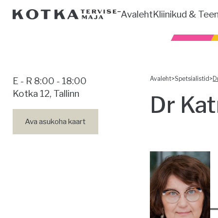
Avaleht
Kliinikud & Tee
Avaleht
>
Spetsialistid
>
D
E - R 8:00 - 18:00
Kotka 12, Tallinn
Dr Kat
Ava asukoha kaart