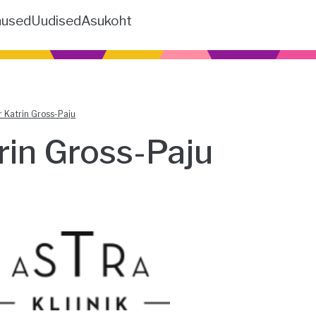
nused
Uudised
Asukoht
r Katrin Gross-Paju
rin Gross-Paju