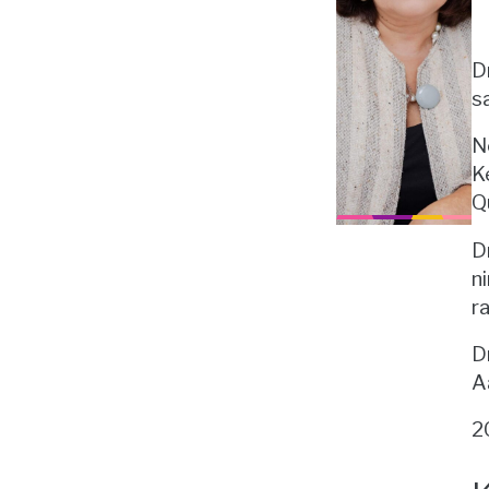
D
s
N
K
Q
D
n
r
D
Aa
2