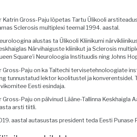
r Katrin Gross-Paju lõpetas Tartu Ülikooli arstiteadu
amas Sclerosis multiplexi teemal 1994. aastal.
euroloogina alustas ta Ülikooli Kliinikumi närvikliinik
eskhaiglas Närvihaiguste kliinikut ja Sclerosis multip
ueen Square’i Neuroloogia Instituudis ning Johns Ho
r Gross-Paju on ka Taltechi tervisetehnoloogiate in
ing tunnustatud lektor koolitustel ja konverentsidel.
avikomitee Eesti esindaja.
r Gross-Paju on pälvinud Lääne-Tallinna Keskhaigla Aast
sta arsti tiitli.
019. aastal autasustas president teda Eesti Punase Ri