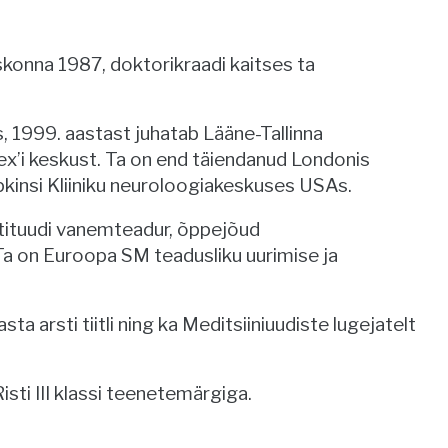
skonna 1987, doktorikraadi kaitses ta
us, 1999. aastast juhatab Lääne-Tallinna
lex’i keskust. Ta on end täiendanud Londonis
pkinsi Kliiniku neuroloogiakeskuses USAs.
stituudi vanemteadur, õppejõud
 Ta on Euroopa SM teadusliku uurimise ja
a arsti tiitli ning ka Meditsiiniuudiste lugejatelt
sti III klassi teenetemärgiga.