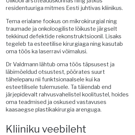
Ülikooli arstiteaduskonnas ning jätkus
residentuuriga mitmes Eesti juhtivas kliinikus.
Tema erialane fookus on mikrokirurgial ning
traumade ja onkoloogiliste lõikuste järgselt
tekkinud defektide rekonstruktsioonil. Lisaks
tegeleb ta esteetilise kirurgiaga ning kasutab
oma töös ka laserravi võimalusi.
Dr Valdmann lähtub oma töös täpsusest ja
läbimõeldud otsustest, pöörates suurt
tähelepanu nii funktsionaalsele kui ka
esteetilisele tulemusele. Ta täiendab end
järjepidevalt rahvusvahelistel koolitustel, hoides
oma teadmised ja oskused vastavuses
kaasaegse plastikakirurgia arenguga.
Kliiniku veebileht