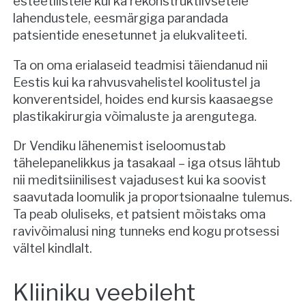
esteetilistele kui ka rekonstruktiivsetele
lahendustele, eesmärgiga parandada
patsientide enesetunnet ja elukvaliteeti.
Ta on oma erialaseid teadmisi täiendanud nii
Eestis kui ka rahvusvahelistel koolitustel ja
konverentsidel, hoides end kursis kaasaegse
plastikakirurgia võimaluste ja arengutega.
Dr Vendiku lähenemist iseloomustab
tähelepanelikkus ja tasakaal – iga otsus lähtub
nii meditsiinilisest vajadusest kui ka soovist
saavutada loomulik ja proportsionaalne tulemus.
Ta peab oluliseks, et patsient mõistaks oma
ravivõimalusi ning tunneks end kogu protsessi
vältel kindlalt.
Kliiniku veebileht