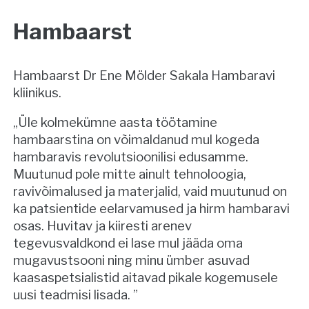
Hambaarst
Hambaarst Dr Ene Mölder Sakala Hambaravi
kliinikus.
„Üle kolmekümne aasta töötamine
hambaarstina on võimaldanud mul kogeda
hambaravis revolutsioonilisi edusamme.
Muutunud pole mitte ainult tehnoloogia,
ravivõimalused ja materjalid, vaid muutunud on
ka patsientide eelarvamused ja hirm hambaravi
osas. Huvitav ja kiiresti arenev
tegevusvaldkond ei lase mul jääda oma
mugavustsooni ning minu ümber asuvad
kaasaspetsialistid aitavad pikale kogemusele
uusi teadmisi lisada. ”