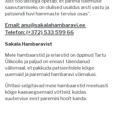
Just töö lastega õpetab, et parima tulemuse
saavutamiseks on olulised usaldus arsti vastu ja
patsiendi huvi hammaste tervise osas”.
Email: anu@sakalahambaravi.ee
Telefon: (+372) 533 599 66
Sakala Hambaravist
Meie hambaarstid ja eriarstid on õppinud Tartu
Ülikoolis ja paljud on ennast täiendanud
välismaal, et pakkuda patsientidele kõige
uuemaid ja paremaid hambaravi võimalusi.
Ühtlasi selgitavad meie hambaarstid meelsasti
kõige kaasaegsemaid võtteid, kuidas
suutervise eest paremini hoolt kanda.