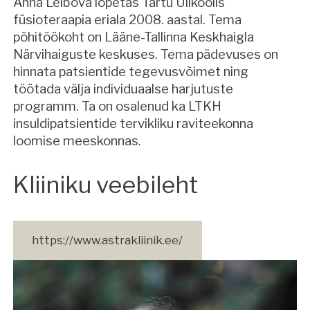
Anna Leibova lõpetas Tartu Ülikoolis
füsioteraapia eriala 2008. aastal. Tema
põhitöökoht on Lääne-Tallinna Keskhaigla
Närvihaiguste keskuses. Tema pädevuses on
hinnata patsientide tegevusvõimet ning
töötada välja individuaalse harjutuste
programm. Ta on osalenud ka LTKH
insuldipatsientide tervikliku raviteekonna
loomise meeskonnas.
Kliiniku veebileht
https://www.astrakliinik.ee/