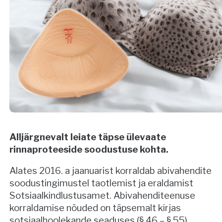
Alljärgnevalt leiate täpse ülevaate
rinnaproteeside soodustuse kohta.
Alates 2016. a jaanuarist korraldab abivahendite
soodustingimustel taotlemist ja eraldamist
Sotsiaalkindlustusamet. Abivahenditeenuse
korraldamise nõuded on täpsemalt kirjas
sotsiaalhoolekande seaduses (§ 46 – § 55).