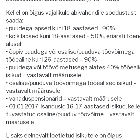
Kellel on õigus vajalikule abivahendile soodustust
saada:
• puudega lapsed kuni 18-aastased –90%
• kõik lapsed kuni 18-aastased – 50%, eriarsti tõen
alusel
• õppiv puudega või osalise/puuduva töövõimega
tööealine kuni 26-aastased – 90%
• puudega või töövõimetusega alates 40% tööeal
isikud – vastavalt määrusele
• osalise/puuduva töövõimega tööealised isikud –
vastavalt määrusele
• vanaduspensionärid – vastavalt määrusele
• 01.01.2017 lisandusid 16-17-aastased isikud, kelle
tuvastatud osaline/puuduv töövõime – vastavalt
määrusele
Lisaks eelnevalt loetletud isikutele on õigus