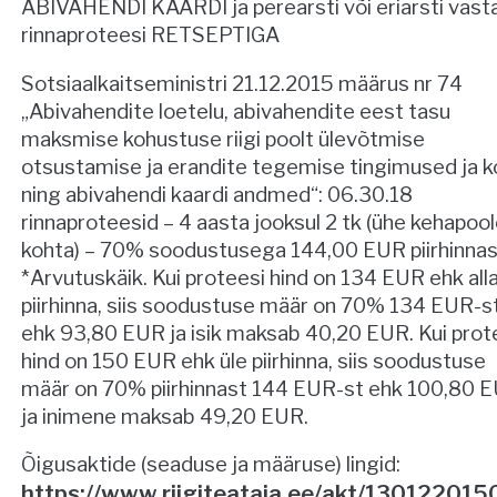
ABIVAHENDI KAARDI ja perearsti või eriarsti vast
rinnaproteesi RETSEPTIGA
Sotsiaalkaitseministri 21.12.2015 määrus nr 74
„Abivahendite loetelu, abivahendite eest tasu
maksmise kohustuse riigi poolt ülevõtmise
otsustamise ja erandite tegemise tingimused ja k
ning abivahendi kaardi andmed“: 06.30.18
rinnaproteesid – 4 aasta jooksul 2 tk (ühe kehapoo
kohta) – 70% soodustusega 144,00 EUR piirhinnas
*Arvutuskäik. Kui proteesi hind on 134 EUR ehk all
piirhinna, siis soodustuse määr on 70% 134 EUR-s
ehk 93,80 EUR ja isik maksab 40,20 EUR. Kui prot
hind on 150 EUR ehk üle piirhinna, siis soodustuse
määr on 70% piirhinnast 144 EUR-st ehk 100,80 
ja inimene maksab 49,20 EUR.
Õigusaktide (seaduse ja määruse) lingid:
https://www.riigiteataja.ee/akt/13012201