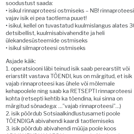
soodustust saada:
• isikul rinnaproteesi ostmiseks – NB! rinnaproteesi
vajav isik ei pea taotlema puuet!
• isikul, kellel on tuvastatud kuulmislangus alates 3
detsibellist, kuulmisabivahendite ja heli
ülekandesüsteemide ostmiseks
• isikul silmaproteesi ostmiseks
Asjade käik:
1. operatsiooni läbi teinud isik saab perearstilt või
eriarstilt vastava TÕENDI, kus on märgitud, et isik
vajab rinnaproteesi kas ühele või mõlemale
kehapoolele ning saab ka RETSEPTI rinnaproteesi
kohta (retsepti kehtib ka tõendina, kui sinna on
märgitud sõnadega: …”vajab rinnaproteesi”…)
2. isik pöördub Sotsiaalkindlustusameti poole
TÕENDIGA abivahendi kaardi taotlemiseks
3. isik pöördub abivahendi müüja poole koos