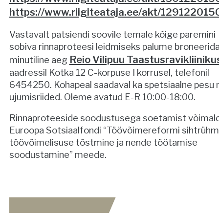
https://www.riigiteataja.ee/akt/129122015
Vastavalt patsiendi soovile temale kõige paremini
sobiva rinnaproteesi leidmiseks palume broneerid
Reio Vilipuu Taastusravikliiniku
minutiline aeg
aadressil Kotka 12 C-korpuse I korrusel, telefonil
6454250. Kohapeal saadaval ka spetsiaalne pesu 
ujumisriided. Oleme avatud E-R 10:00-18:00.
Rinnaproteeside soodustusega soetamist võimal
Euroopa Sotsiaalfondi “Töövõimereformi sihtrüh
töövõimelisuse tõstmine ja nende töötamise
soodustamine” meede.