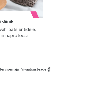
u
kliinik
vähi patsientidele,
 rinnaproteesi
Tervisemaja.
Privaatsusteade