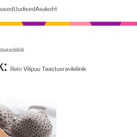
nused
Uudised
Asukoht
stusravikliinik
k:
Reio Vilipuu Taastusravikliinik