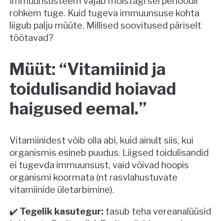
Immuunsüsteem vajab mõistagi sel perioodil
rohkem tuge. Kuid tugeva immuunsuse kohta
liigub palju müüte. Millised soovitused päriselt
töötavad?
Müüt: “Vitamiinid ja
toidulisandid hoiavad
haigused eemal.”
Vitamiinidest võib olla abi, kuid ainult siis, kui
organismis esineb puudus. Liigsed toidulisandid
ei tugevda immuunsust, vaid võivad hoopis
organismi koormata (nt rasvlahustuvate
vitamiinide ületarbimine).
✔️
Tegelik kasutegur:
tasub teha vereanalüüsid