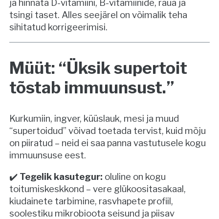
ja hinnata D-vitamiini, B-vitamiinide, raua ja
tsingi taset. Alles seejärel on võimalik teha
sihitatud korrigeerimisi.
Müüt: “Üksik supertoit
tõstab immuunsust.”
Kurkumiin, ingver, küüslauk, mesi ja muud
“supertoidud” võivad toetada tervist, kuid mõju
on piiratud – neid ei saa panna vastutusele kogu
immuunsuse eest.
✔️
Tegelik kasutegur:
oluline on kogu
toitumiskeskkond – vere glükoositasakaal,
kiudainete tarbimine, rasvhapete profiil,
soolestiku mikrobioota seisund ja piisav