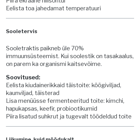
Piira ekraane hilisõhtul
Eelista toa jahedamat temperatuuri
Sooletervis
Sooletraktis paikneb üle 70%
immuunsüsteemist. Kui soolestik on tasakaalus,
on parem ka organismi kaitsevõime.
Soovitused:
Eelista kiudainerikkaid täistoite: köögiviljad,
kaunviljad, täisterad
Lisa menüüsse fermenteeritud toite: kimchi,
hapukapsas, keefir, probiootikumid
Piira lisatud suhkrut ja tugevalt töödeldud toite
Liikumine, kuid mõõdukalt