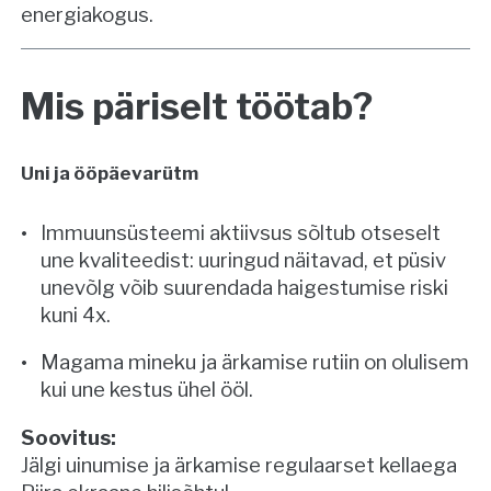
energiakogus.
Mis päriselt töötab?
Uni ja ööpäevarütm
Immuunsüsteemi aktiivsus sõltub otseselt
une kvaliteedist: uuringud näitavad, et püsiv
unevõlg võib suurendada haigestumise riski
kuni 4x.
Magama mineku ja ärkamise rutiin on olulisem
kui une kestus ühel ööl.
Soovitus:
Jälgi uinumise ja ärkamise regulaarset kellaega