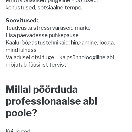
emotsionaalselt pingeline – ootused,
kohustused, sotsiaalne tempo.
Soovitused:
Teadvusta stressi varaseid märke
Lisa päevadesse puhkepause
Kaalu lõõgastustehnikaid: hingamine, jooga,
mindfulness
Vajadusel otsi tuge – ka psühholoogiline abi
mõjutab füüsilist tervist
Millal pöörduda
professionaalse abi
poole?
Kui koged: