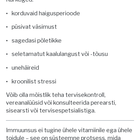
korduvaid haigusperioode
püsivat väsimust
sagedasi põletikke
seletamatut kaalulangust või -tõusu
unehäireid
kroonilist stressi
Võib olla mõistlik teha tervisekontroll,
vereanalüüsid või konsulteerida perearsti,
sisearsti või tervisespetsialistiga.
Immuunsus ei tugine ühele vitamiinile ega ühele
toidule – see on süsteemne protsess, mida