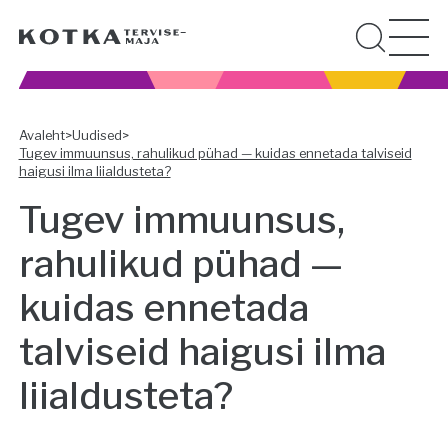
Avaleht
>
Uudised
>
Tugev immuunsus, rahulikud pühad — kuidas ennetada talviseid
haigusi ilma liialdusteta?
Tugev immuunsus,
rahulikud pühad —
kuidas ennetada
talviseid haigusi ilma
liialdusteta?