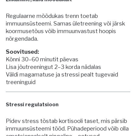
Regulaarne mõõdukas trenn toetab
immuunsüsteemi. Samas ületreening või järsk
koormusetõus võib immuunvastust hoopis
nõrgendada.
Soovitused:
Kõnni 30–60 minutit päevas
Lisa jõutreeningut 2–3 korda nädalas
Väldi magamatuse ja stressi pealt tugevaid
treeninguid
Stressi regulatsioon
Pidev stress tõstab kortisooli taset, mis pärsib
immuunsüsteemi tööd. Pühadeperiood võib olla