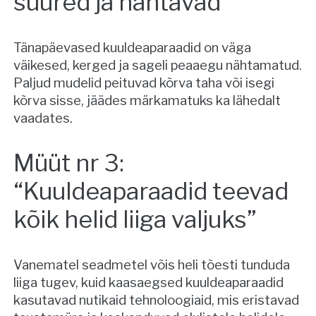
suured ja nähtavad”
Tänapäevased kuuldeaparaadid on väga
väikesed, kerged ja sageli peaaegu nähtamatud.
Paljud mudelid peituvad kõrva taha või isegi
kõrva sisse, jäädes märkamatuks ka lähedalt
vaadates.
Müüt nr 3:
“Kuuldeaparaadid teevad
kõik helid liiga valjuks”
Vanematel seadmetel võis heli tõesti tunduda
liiga tugev, kuid kaasaegsed kuuldeaparaadid
kasutavad nutikaid tehnoloogiaid, mis eristavad