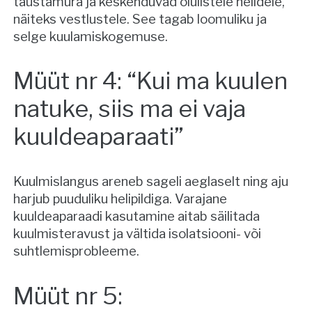
taustamüra ja keskenduvad olulistele helidele,
näiteks vestlustele. See tagab loomuliku ja
selge kuulamiskogemuse.
Müüt nr 4: “Kui ma kuulen
natuke, siis ma ei vaja
kuuldeaparaati”
Kuulmislangus areneb sageli aeglaselt ning aju
harjub puuduliku helipildiga. Varajane
kuuldeaparaadi kasutamine aitab säilitada
kuulmisteravust ja vältida isolatsiooni- või
suhtlemisprobleeme.
Müüt nr 5: