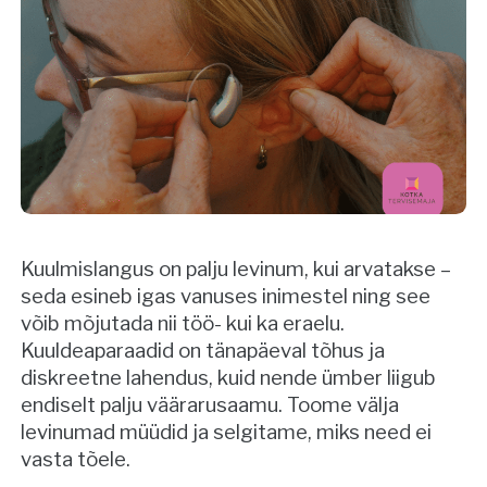
Kuulmislangus on palju levinum, kui arvatakse –
seda esineb igas vanuses inimestel ning see
võib mõjutada nii töö- kui ka eraelu.
Kuuldeaparaadid on tänapäeval tõhus ja
diskreetne lahendus, kuid nende ümber liigub
endiselt palju väärarusaamu. Toome välja
levinumad müüdid ja selgitame, miks need ei
vasta tõele.