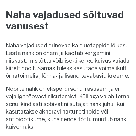
Naha vajadused sõltuvad
vanusest
Naha vajadused erinevad ka eluetappide lõikes.
Laste nahk on õhem ja kaotab kergemini
niiskust, mistõttu võib isegi kerge kuivus vajada
kiirelt hoolt. Samas tuleks kasutada võimalikult
õrnatoimelisi, lõhna- ja lisanditevabasid kreeme.
Noorte nahk on eksperdi sõnul rasusem ja ei
vaja igapäevast niisutamist. Küll aga vajab tema
sõnul kindlasti sobivat niisutajat nahk juhul, kui
kasutatakse akneravi nagu retinoide või
antibiootikume, kuna nende tõttu muutub nahk
kuivemaks.