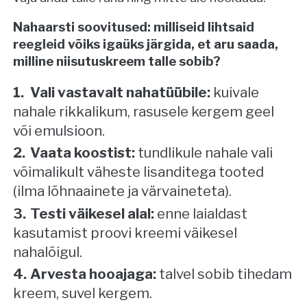
Nahaarsti soovitused: milliseid lihtsaid
reegleid võiks igaüks järgida, et aru saada,
milline niisutuskreem talle sobib?
Vali vastavalt nahatüübile:
kuivale
nahale rikkalikum, rasusele kergem geel
või emulsioon.
Vaata koostist:
tundlikule nahale vali
võimalikult väheste lisanditega tooted
(ilma lõhnaainete ja värvaineteta).
Testi väikesel alal:
enne laialdast
kasutamist proovi kreemi väikesel
nahalõigul.
Arvesta hooajaga:
talvel sobib tihedam
kreem, suvel kergem.