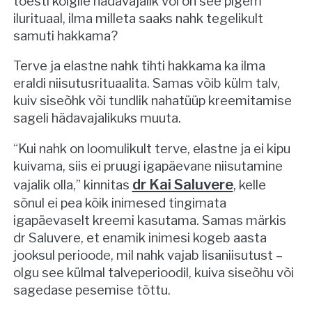
tõesti kõigile hädavajalik või on see pigem
ilurituaal, ilma milleta saaks nahk tegelikult
samuti hakkama?
Terve ja elastne nahk tihti hakkama ka ilma
eraldi niisutusrituaalita. Samas võib külm talv,
kuiv siseõhk või tundlik nahatüüp kreemitamise
sageli hädavajalikuks muuta.
“Kui nahk on loomulikult terve, elastne ja ei kipu
kuivama, siis ei pruugi igapäevane niisutamine
dr Kai Saluvere
vajalik olla,” kinnitas
, kelle
sõnul ei pea kõik inimesed tingimata
igapäevaselt kreemi kasutama. Samas märkis
dr Saluvere, et enamik inimesi kogeb aasta
jooksul perioode, mil nahk vajab lisaniisutust –
olgu see külmal talveperioodil, kuiva siseõhu või
sagedase pesemise tõttu.