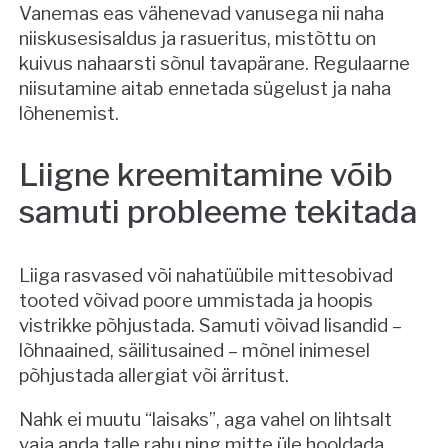
Vanemas eas vähenevad vanusega nii naha
niiskusesisaldus ja rasueritus, mistõttu on
kuivus nahaarsti sõnul tavapärane. Regulaarne
niisutamine aitab ennetada sügelust ja naha
lõhenemist.
Liigne kreemitamine võib
samuti probleeme tekitada
Liiga rasvased või nahatüübile mittesobivad
tooted võivad poore ummistada ja hoopis
vistrikke põhjustada. Samuti võivad lisandid –
lõhnaained, säilitusained – mõnel inimesel
põhjustada allergiat või ärritust.
Nahk ei muutu “laisaks”, aga vahel on lihtsalt
vaja anda talle rahu ning mitte üle hooldada.