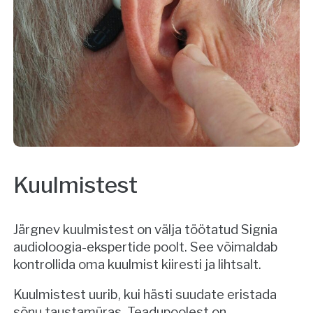
Kuulmistest
Järgnev kuulmistest on välja töötatud Signia
audioloogia-ekspertide poolt. See võimaldab
kontrollida oma kuulmist kiiresti ja lihtsalt.
Kuulmistest uurib, kui hästi suudate eristada
sõnu taustamüras. Teadupoolest on