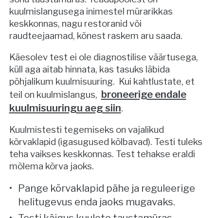
kuulmislangusega inimestel mürarikkas
keskkonnas, nagu restoranid või
raudteejaamad, kõnest raskem aru saada.
Käesolev test ei ole diagnostilise väärtusega,
küll aga aitab hinnata, kas tasuks läbida
põhjalikum kuulmisuuring. Kui kahtlustate, et
broneerige endale
teil on kuulmislangus,
kuulmisuuringu aeg siin
.
Kuulmistesti tegemiseks on vajalikud
kõrvaklapid (igasugused kõlbavad). Testi tuleks
teha vaikses keskkonnas. Test tehakse eraldi
mõlema kõrva jaoks.
Pange kõrvaklapid pähe ja reguleerige
helitugevus enda jaoks mugavaks.
Testi käigus kuulete taustamüras