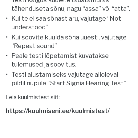
tähenduseta sõnu, nagu “assa” või “atta”.
Kui te ei saa sõnast aru, vajutage “Not
understood”
Kui soovite kuulda sõna uuesti, vajutage
“Repeat sound”
Peale testi lõpetamist kuvatakse
tulemused ja soovitus.
Testi alustamiseks vajutage alloleval
pildil nupule “Start Signia Hearing Test”
Leia kuulmistest siit:
https://kuulmiseni.ee/kuulmistest/