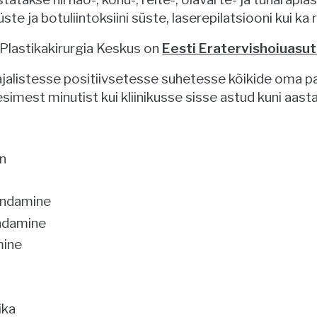
ste ja botuliintoksiini süste, laserepilatsiooni kui ka
 Plastikakirurgia Keskus on
Eesti Eratervishoiuasut
aajalistesse positiivsetesse suhetesse kõikide oma p
simest minutist kui kliinikusse sisse astud kuni aas
n
endamine
ndamine
mine
ika