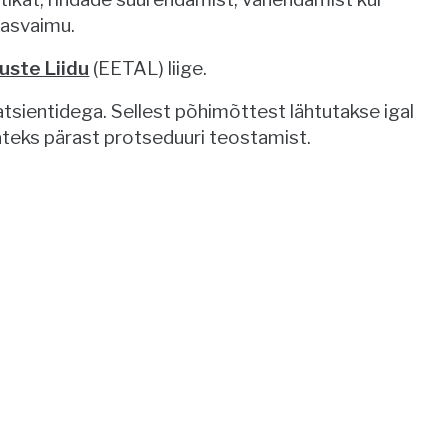
 rasvaimu.
uste Liidu
(EETAL) liige.
atsientidega. Sellest põhimõttest lähtutakse igal
tateks pärast protseduuri teostamist.