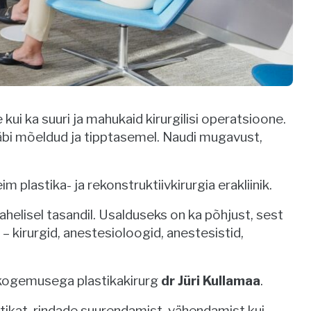
 kui ka suuri ja mahukaid kirurgilisi operatsioone.
 läbi mõeldud ja tipptasemel. Naudi mugavust,
 plastika- ja rekonstruktiivkirurgia erakliinik.
helisel tasandil. Usalduseks on ka põhjust, sest
– kirurgid, anestesioloogid, anestesistid,
e kogemusega plastikakirurg
dr Jüri Kullamaa
.
astikat, rindade suurendamist, vähendamist kui