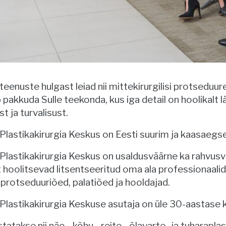
eenuste hulgast leiad nii mittekirurgilisi protseduure
 pakkuda Sulle teekonda, kus iga detail on hoolikalt
t ja turvalisust.
Plastikakirurgia Keskus on Eesti suurim ja kaasaegseim
Plastikakirurgia Keskus on usaldusväärne ka rahvusva
 hoolitsevad litsentseeritud oma ala professionaalid 
 protseduuriõed, palatiõed ja hooldajad.
 Plastikakirurgia Keskuse asutaja on üle 30-aastas
tatakse nii näo-, kõhu-, reite-, õlavarte- ja tuharapl