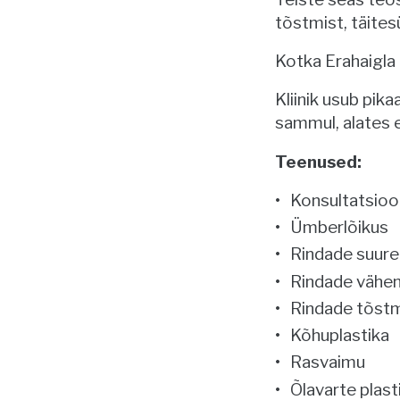
tõstmist, täitesü
Kotka Erahaigla
Kliinik usub pik
sammul, alates e
Teenused:
Konsultatsioo
Ümberlõikus
Rindade suur
Rindade vähe
Rindade tõst
Kõhuplastika
Rasvaimu
Õlavarte plast