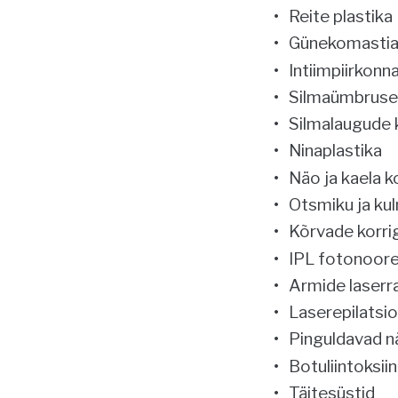
Reite plastika
Günekomasti
Intiimpiirkonna
Silmaümbruse
Silmalaugude 
Ninaplastika
Näo ja kaela 
Otsmiku ja ku
Kõrvade korri
IPL fotonoor
Armide laserr
Laserepilatsi
Pinguldavad nä
Botuliintoksiin
Täitesüstid