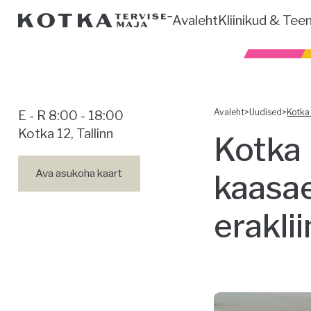
Avaleht
Kliinikud & Tee
Avaleht
>
Uudised
>
Kotka 
E - R 8:00 - 18:00
Kotka 12, Tallinn
Kotka 
Ava asukoha kaart
kaasae
eraklii