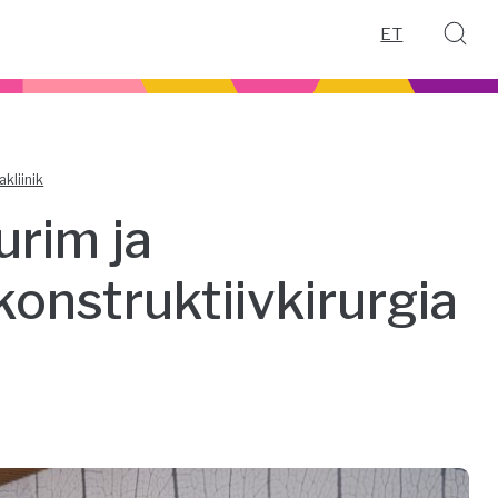
ET
kliinik
urim ja
konstruktiivkirurgia