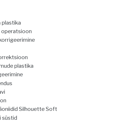
a
 plastika
 operatsioon
korrigeerimine
korrektsioon
lmude plastika
geerimine
endus
avi
oon
oniidid Silhouette Soft
i süstid