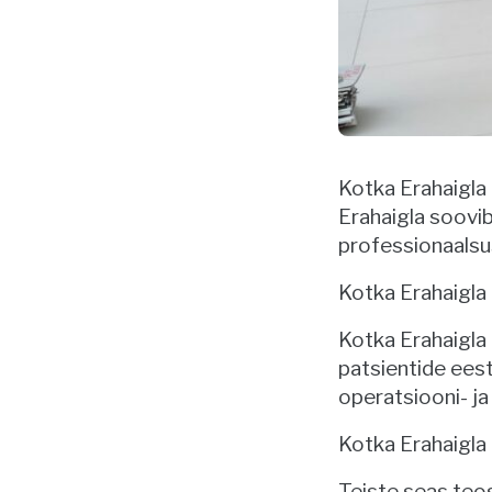
Kotka Erahaigla t
Erahaigla soovib
professionaalsus
Kotka Erahaigla 
Kotka Erahaigla 
patsientide eest
operatsiooni- ja
Kotka Erahaigla
Teiste seas teos