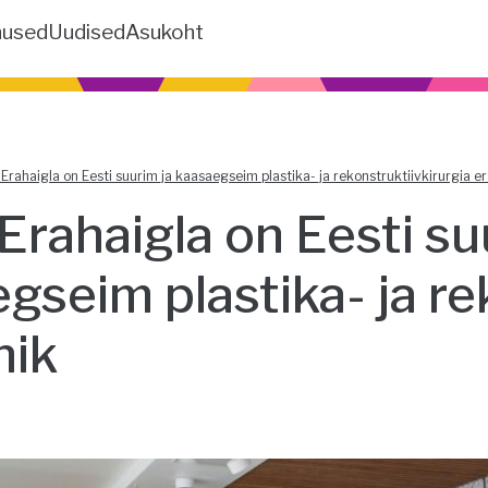
nused
Uudised
Asukoht
Erahaigla on Eesti suurim ja kaasaegseim plastika- ja rekonstruktiivkirurgia era
Erahaigla on Eesti su
gseim plastika- ja re
nik