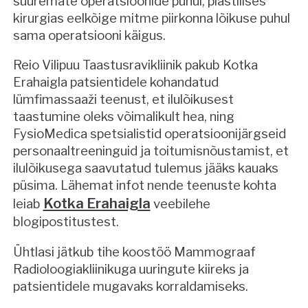
suuremate operatsioonide puhul, plastilises
kirurgias eelkõige mitme piirkonna lõikuse puhul
sama operatsiooni käigus.
Reio Vilipuu Taastusravikliinik pakub Kotka
Erahaigla patsientidele kohandatud
lümfimassaaži teenust, et ilulõikusest
taastumine oleks võimalikult hea, ning
FysioMedica spetsialistid operatsioonijärgseid
personaaltreeninguid ja toitumisnõustamist, et
ilulõikusega saavutatud tulemus jääks kauaks
püsima. Lähemat infot nende teenuste kohta
Kotka Erahaigla
leiab
veebilehe
blogipostitustest.
Ühtlasi jätkub tihe koostöö Mammograaf
Radioloogiakliinikuga uuringute kiireks ja
patsientidele mugavaks korraldamiseks.