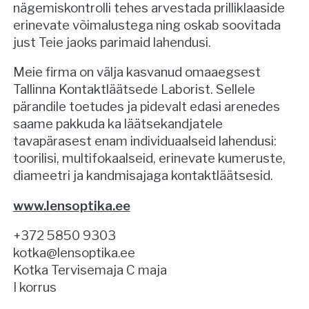
nägemiskontrolli tehes arvestada prilliklaaside
erinevate võimalustega ning oskab soovitada
just Teie jaoks parimaid lahendusi.
Meie firma on välja kasvanud omaaegsest
Tallinna Kontaktläätsede Laborist. Sellele
pärandile toetudes ja pidevalt edasi arenedes
saame pakkuda ka läätsekandjatele
tavapärasest enam individuaalseid lahendusi:
toorilisi, multifokaalseid, erinevate kumeruste,
diameetri ja kandmisajaga kontaktläätsesid.
www.lensoptika.ee
+372 5850 9303
kotka@lensoptika.ee
Kotka Tervisemaja C maja
I korrus