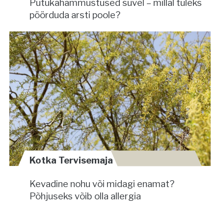
Putukahammustused suvel – millal tuleks
pöörduda arsti poole?
Kotka Tervisemaja
Kevadine nohu või midagi enamat?
Põhjuseks võib olla allergia