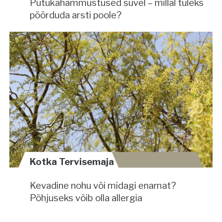
Putukahammustused suvel – millal tuleks
pöörduda arsti poole?
Kotka Tervisemaja
Kevadine nohu või midagi enamat?
Põhjuseks võib olla allergia